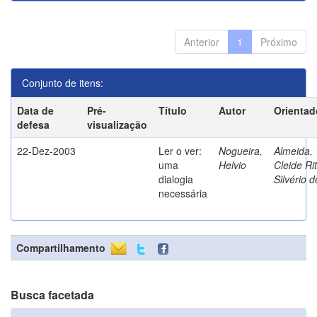
Anterior
1
Próximo
Conjunto de itens:
Data de
Pré-
Título
Autor
Orientad
defesa
visualização
22-Dez-2003
Ler o ver:
Nogueira,
Almeida,
uma
Helvio
Cleide Ri
dialogia
Silvério d
necessária
Compartilhamento
Busca facetada