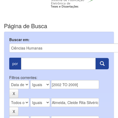
Página de Busca
Buscar em:
por
Filtros correntes: