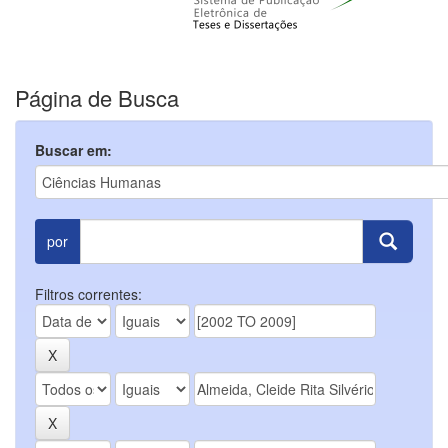
Página de Busca
Buscar em:
por
Filtros correntes: