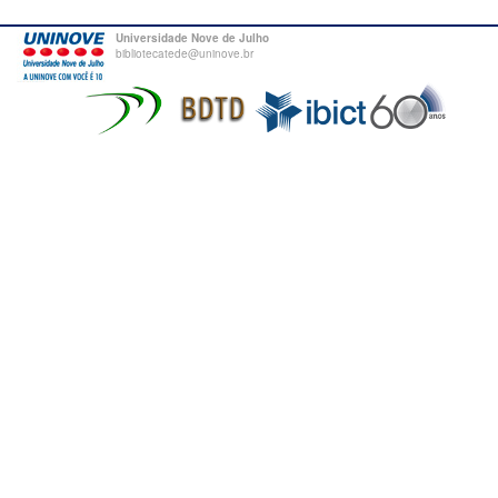
Universidade Nove de Julho
bibliotecatede@uninove.br