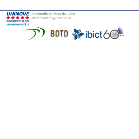
Universidade Nove de Julho
bibliotecatede@uninove.br