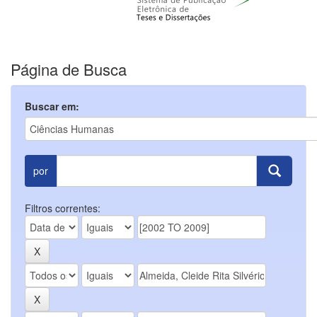
Página de Busca
Buscar em:
por
Filtros correntes: