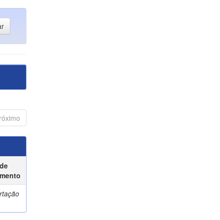
róximo
 de
mento
rtação