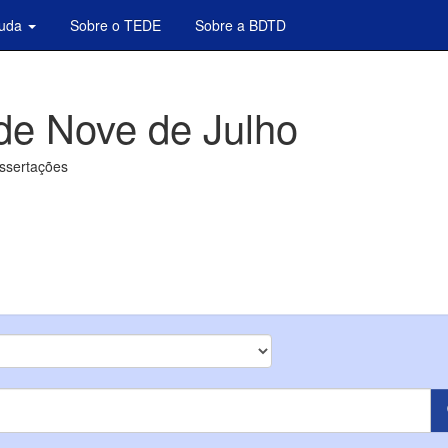
juda
Sobre o TEDE
Sobre a BDTD
de Nove de Julho
issertações