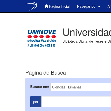
Página inicial
Navegar por
A
Skip
navigation
Universida
Biblioteca Digital de Teses e D
Página de Busca
Buscar em:
por