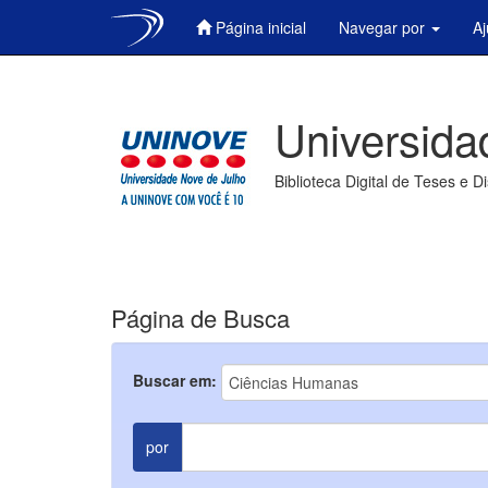
Página inicial
Navegar por
A
Skip
navigation
Universida
Biblioteca Digital de Teses e D
Página de Busca
Buscar em:
por