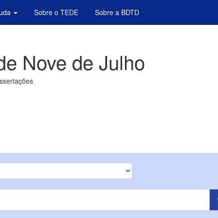
juda
Sobre o TEDE
Sobre a BDTD
de Nove de Julho
issertações