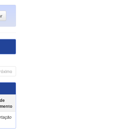
róximo
 de
mento
rtação