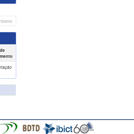
róximo
 de
mento
rtação