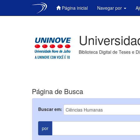
Página inicial
Navegar por
A
Skip
navigation
Universida
Biblioteca Digital de Teses e D
Página de Busca
Buscar em:
por