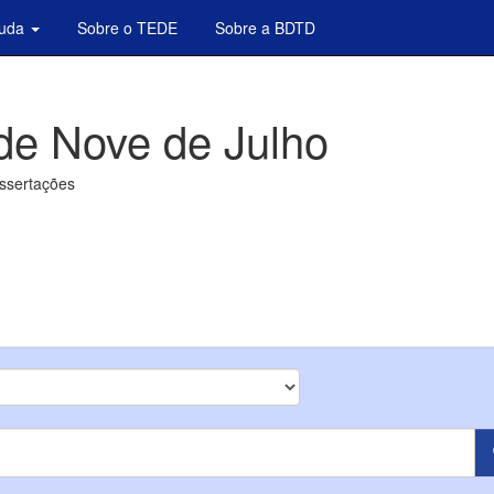
juda
Sobre o TEDE
Sobre a BDTD
de Nove de Julho
issertações