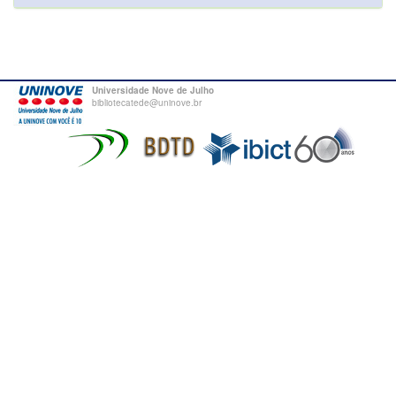
Universidade Nove de Julho
bibliotecatede@uninove.br