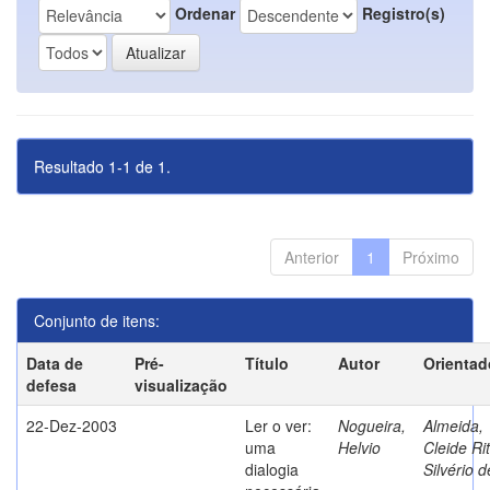
Ordenar
Registro(s)
Resultado 1-1 de 1.
Anterior
1
Próximo
Conjunto de itens:
Data de
Pré-
Título
Autor
Orientad
defesa
visualização
22-Dez-2003
Ler o ver:
Nogueira,
Almeida,
uma
Helvio
Cleide Ri
dialogia
Silvério d