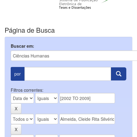
Página de Busca
Buscar em:
por
Filtros correntes: