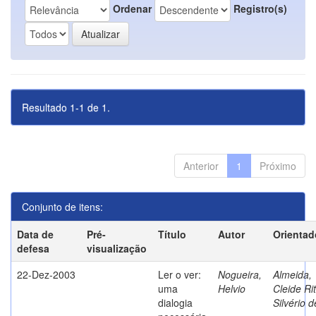
Ordenar
Registro(s)
Resultado 1-1 de 1.
Anterior
1
Próximo
Conjunto de itens:
Data de
Pré-
Título
Autor
Orientad
defesa
visualização
22-Dez-2003
Ler o ver:
Nogueira,
Almeida,
uma
Helvio
Cleide Ri
dialogia
Silvério d