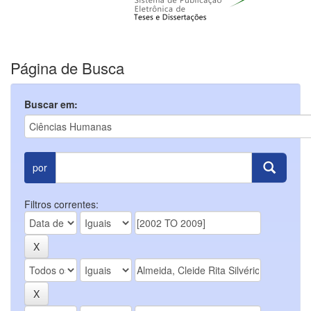
Página de Busca
Buscar em:
por
Filtros correntes: