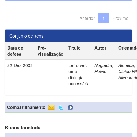
Anterior
1
Próximo
Conjunto de itens:
Data de
Pré-
Título
Autor
Orientad
defesa
visualização
22-Dez-2003
Ler o ver:
Nogueira,
Almeida,
uma
Helvio
Cleide Ri
dialogia
Silvério d
necessária
Compartilhamento
Busca facetada