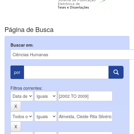
Página de Busca
Buscar em:
por
Filtros correntes: