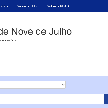
juda
Sobre o TEDE
Sobre a BDTD
de Nove de Julho
issertações