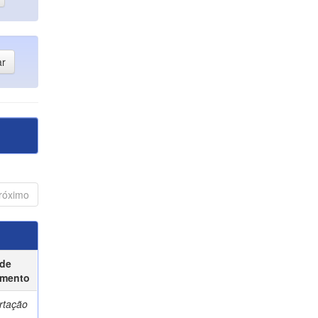
róximo
 de
mento
rtação