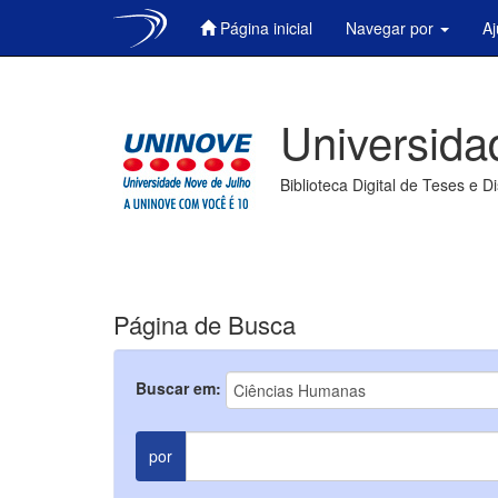
Página inicial
Navegar por
A
Skip
navigation
Universida
Biblioteca Digital de Teses e D
Página de Busca
Buscar em:
por