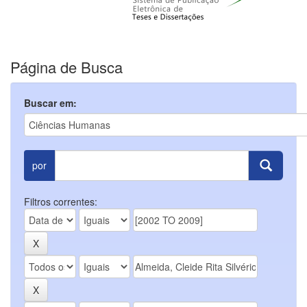
Página de Busca
Buscar em:
por
Filtros correntes: