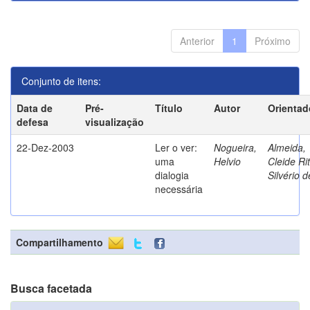
Anterior
1
Próximo
Conjunto de itens:
Data de
Pré-
Título
Autor
Orientad
defesa
visualização
22-Dez-2003
Ler o ver:
Nogueira,
Almeida,
uma
Helvio
Cleide Ri
dialogia
Silvério d
necessária
Compartilhamento
Busca facetada