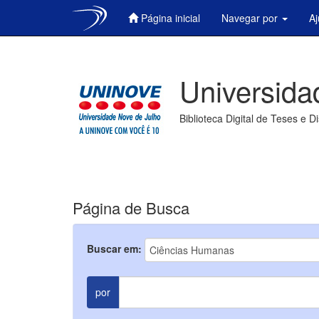
Página inicial
Navegar por
A
Skip
navigation
Universida
Biblioteca Digital de Teses e D
Página de Busca
Buscar em:
por