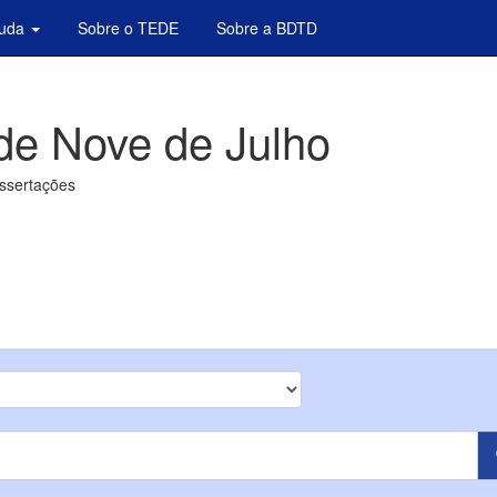
juda
Sobre o TEDE
Sobre a BDTD
de Nove de Julho
issertações