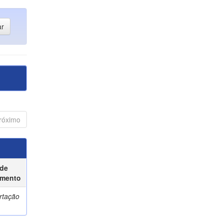
róximo
 de
mento
rtação