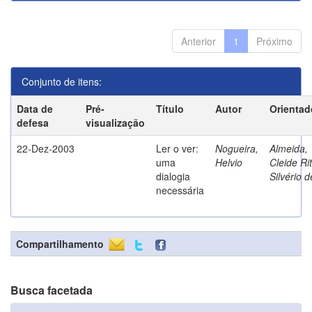
Anterior
1
Próximo
Conjunto de itens:
Data de
Pré-
Título
Autor
Orientad
defesa
visualização
22-Dez-2003
Ler o ver:
Nogueira,
Almeida,
uma
Helvio
Cleide Ri
dialogia
Silvério d
necessária
Compartilhamento
Busca facetada