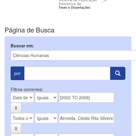
Página de Busca
Buscar em:
por
Filtros correntes: