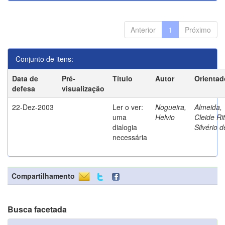
Anterior
1
Próximo
Conjunto de itens:
Data de
Pré-
Título
Autor
Orientad
defesa
visualização
22-Dez-2003
Ler o ver:
Nogueira,
Almeida,
uma
Helvio
Cleide Ri
dialogia
Silvério d
necessária
Compartilhamento
Busca facetada