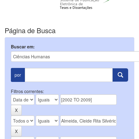
Página de Busca
Buscar em:
por
Filtros correntes: