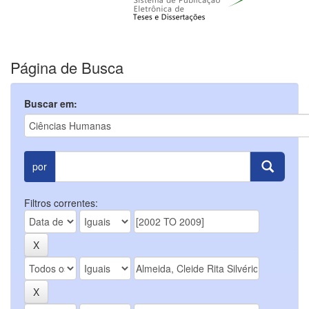
Página de Busca
Buscar em:
por
Filtros correntes: