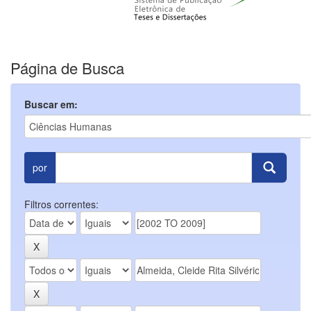
Página de Busca
Buscar em:
por
Filtros correntes: