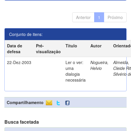
Anterior
1
Próximo
Conjunto de itens:
Data de
Pré-
Título
Autor
Orientad
defesa
visualização
22-Dez-2003
Ler o ver:
Nogueira,
Almeida,
uma
Helvio
Cleide Ri
dialogia
Silvério d
necessária
Compartilhamento
Busca facetada