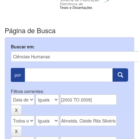
Página de Busca
Buscar em:
por
Filtros correntes: