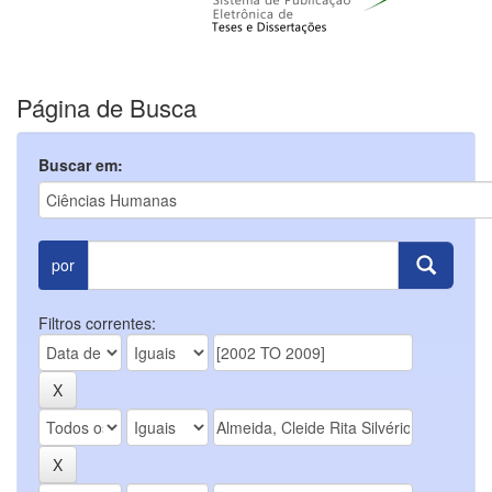
Página de Busca
Buscar em:
por
Filtros correntes: