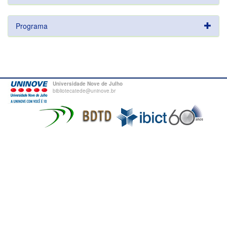
Programa
Universidade Nove de Julho
bibliotecatede@uninove.br