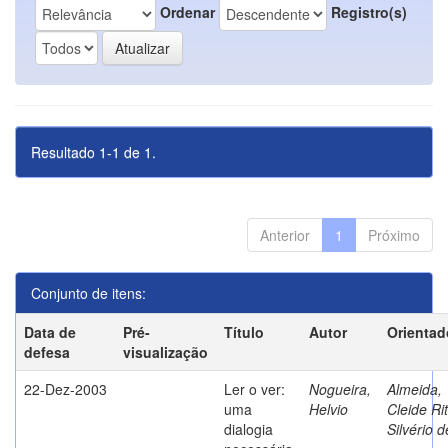
Ordenar
Registro(s)
Resultado 1-1 de 1.
Anterior
1
Próximo
Conjunto de itens:
Data de
Pré-
Título
Autor
Orientad
defesa
visualização
22-Dez-2003
Ler o ver:
Nogueira,
Almeida,
uma
Helvio
Cleide Ri
dialogia
Silvério d