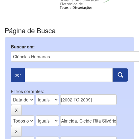
Página de Busca
Buscar em:
por
Filtros correntes: