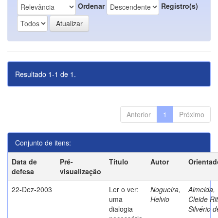
Ordenar
Registro(s)
Resultado 1-1 de 1.
Anterior
1
Próximo
Conjunto de itens:
Data de
Pré-
Título
Autor
Orientad
defesa
visualização
22-Dez-2003
Ler o ver:
Nogueira,
Almeida,
uma
Helvio
Cleide Ri
dialogia
Silvério d