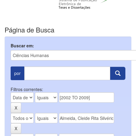
Página de Busca
Buscar em:
por
Filtros correntes: