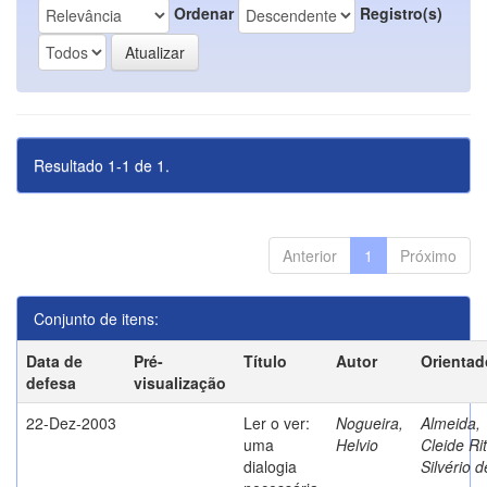
Ordenar
Registro(s)
Resultado 1-1 de 1.
Anterior
1
Próximo
Conjunto de itens:
Data de
Pré-
Título
Autor
Orientad
defesa
visualização
22-Dez-2003
Ler o ver:
Nogueira,
Almeida,
uma
Helvio
Cleide Ri
dialogia
Silvério d