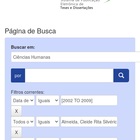
Página de Busca
Buscar em:
por
Filtros correntes: