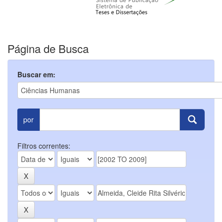
Página de Busca
Buscar em:
por
Filtros correntes: