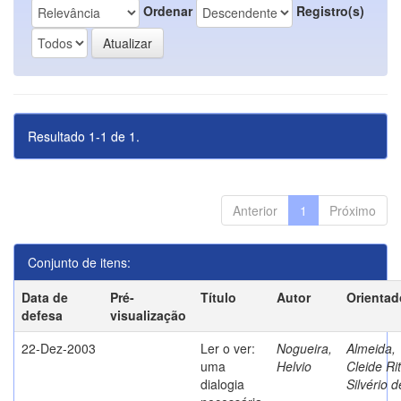
Ordenar
Registro(s)
Resultado 1-1 de 1.
Anterior
1
Próximo
Conjunto de itens:
Data de
Pré-
Título
Autor
Orientad
defesa
visualização
22-Dez-2003
Ler o ver:
Nogueira,
Almeida,
uma
Helvio
Cleide Ri
dialogia
Silvério d