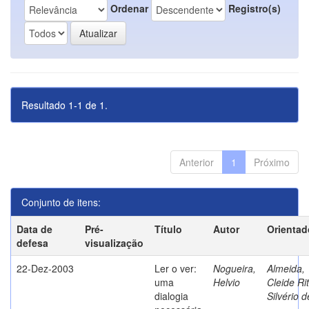
Ordenar
Registro(s)
Resultado 1-1 de 1.
Anterior
1
Próximo
Conjunto de itens:
Data de
Pré-
Título
Autor
Orientad
defesa
visualização
22-Dez-2003
Ler o ver:
Nogueira,
Almeida,
uma
Helvio
Cleide Ri
dialogia
Silvério d