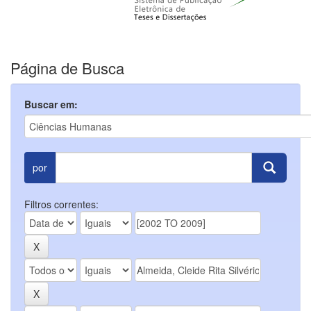
Página de Busca
Buscar em:
por
Filtros correntes: