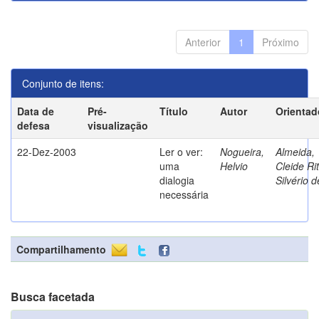
Anterior
1
Próximo
Conjunto de itens:
Data de
Pré-
Título
Autor
Orientad
defesa
visualização
22-Dez-2003
Ler o ver:
Nogueira,
Almeida,
uma
Helvio
Cleide Ri
dialogia
Silvério d
necessária
Compartilhamento
Busca facetada