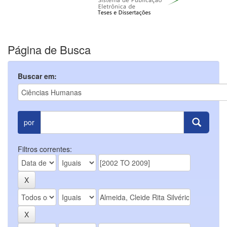
Página de Busca
Buscar em:
por
Filtros correntes: