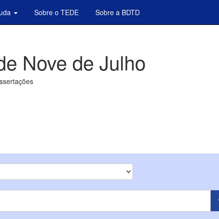
juda
Sobre o TEDE
Sobre a BDTD
de Nove de Julho
issertações