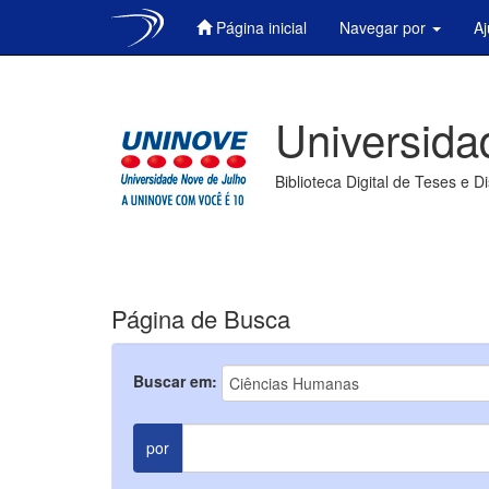
Página inicial
Navegar por
A
Skip
navigation
Universida
Biblioteca Digital de Teses e D
Página de Busca
Buscar em:
por