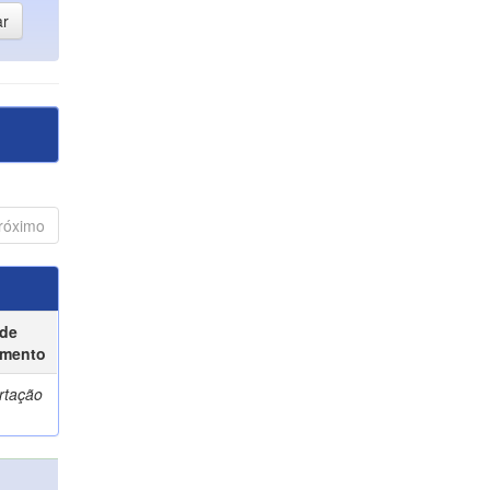
róximo
 de
mento
rtação