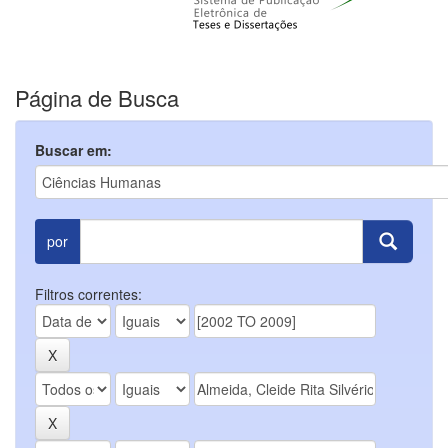
Página de Busca
Buscar em:
por
Filtros correntes: