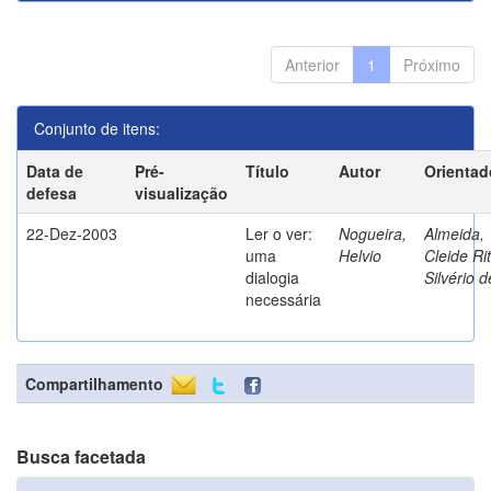
Anterior
1
Próximo
Conjunto de itens:
Data de
Pré-
Título
Autor
Orientad
defesa
visualização
22-Dez-2003
Ler o ver:
Nogueira,
Almeida,
uma
Helvio
Cleide Ri
dialogia
Silvério d
necessária
Compartilhamento
Busca facetada