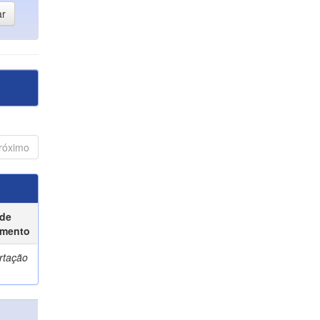
róximo
 de
mento
rtação