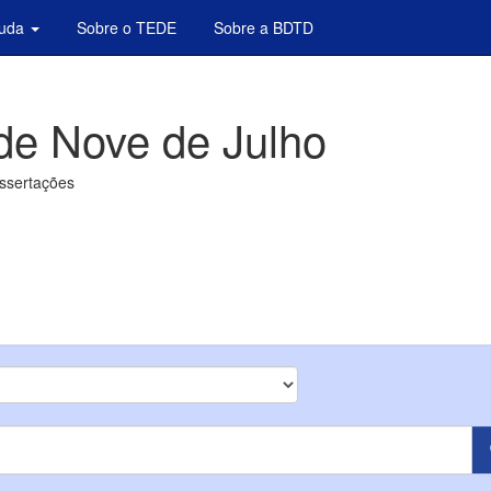
juda
Sobre o TEDE
Sobre a BDTD
de Nove de Julho
issertações