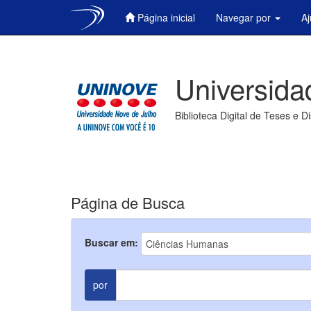
Página inicial
Navegar por
A
Skip
navigation
Universida
Biblioteca Digital de Teses e D
Página de Busca
Buscar em:
por