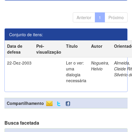
Anterior
1
Próximo
Conjunto de itens:
Data de
Pré-
Título
Autor
Orientad
defesa
visualização
22-Dez-2003
Ler o ver:
Nogueira,
Almeida,
uma
Helvio
Cleide Ri
dialogia
Silvério d
necessária
Compartilhamento
Busca facetada