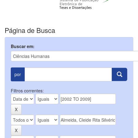
Página de Busca
Buscar em:
por
Filtros correntes: