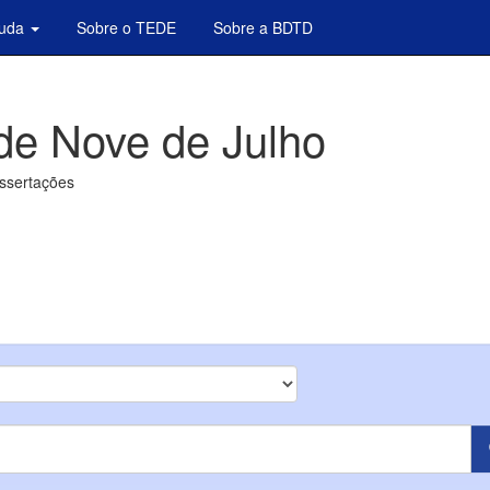
juda
Sobre o TEDE
Sobre a BDTD
de Nove de Julho
issertações