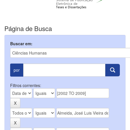
Página de Busca
Buscar em:
por
Filtros correntes: