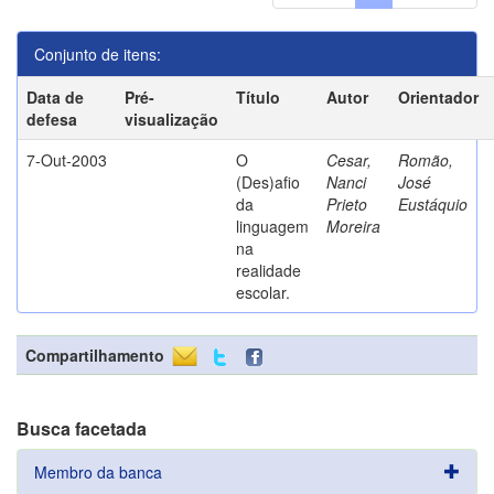
Conjunto de itens:
Data de
Pré-
Título
Autor
Orientador
defesa
visualização
7-Out-2003
O
Cesar,
Romão,
(Des)afio
Nanci
José
da
Prieto
Eustáquio
linguagem
Moreira
na
realidade
escolar.
Compartilhamento
Busca facetada
Membro da banca