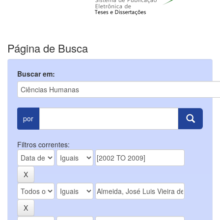
Página de Busca
Buscar em:
por
Filtros correntes: