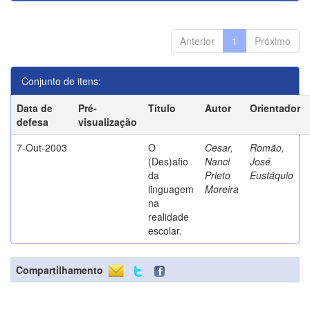
Anterior
1
Próximo
Conjunto de itens:
Data de
Pré-
Título
Autor
Orientador
defesa
visualização
7-Out-2003
O
Cesar,
Romão,
(Des)afio
Nanci
José
da
Prieto
Eustáquio
linguagem
Moreira
na
realidade
escolar.
Compartilhamento