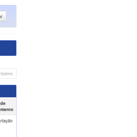
róximo
 de
umento
ertação