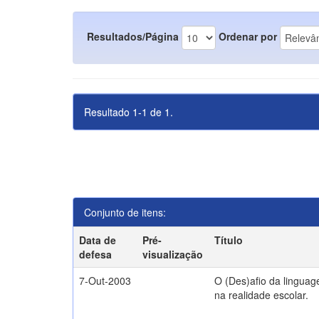
Resultados/Página
Ordenar por
Resultado 1-1 de 1.
Conjunto de itens:
Data de
Pré-
Título
defesa
visualização
7-Out-2003
O (Des)afio da lingua
na realidade escolar.