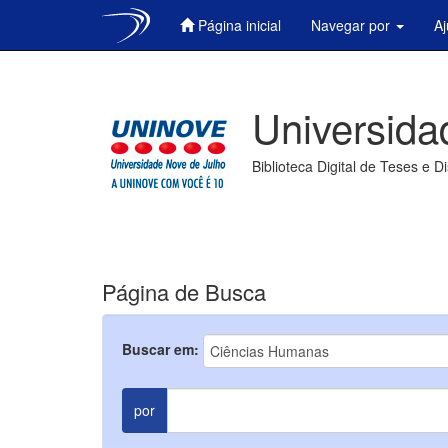
Página inicial
Navegar por
A
Skip
navigation
Universida
Biblioteca Digital de Teses e D
Página de Busca
Buscar em:
por