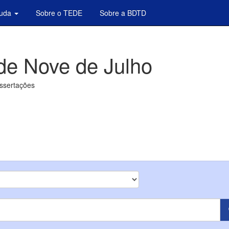
juda
Sobre o TEDE
Sobre a BDTD
de Nove de Julho
issertações