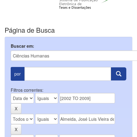
Página de Busca
Buscar em:
por
Filtros correntes: