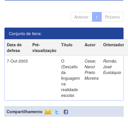
Anterior
1
Próximo
Conjunto de itens:
Data de
Pré-
Título
Autor
Orientador
defesa
visualização
7-Out-2003
O
Cesar,
Romão,
(Des)afio
Nanci
José
da
Prieto
Eustáquio
linguagem
Moreira
na
realidade
escolar.
Compartilhamento