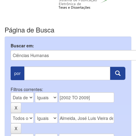
Página de Busca
Buscar em:
por
Filtros correntes: