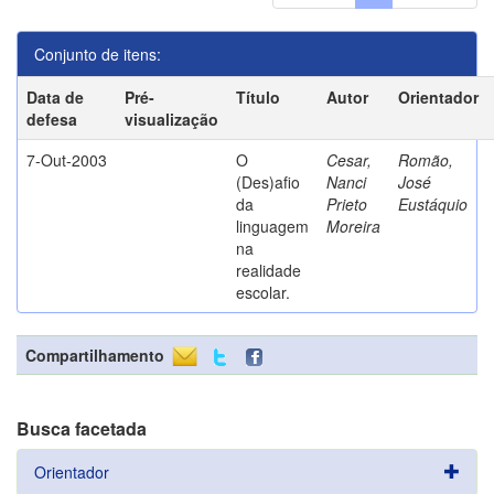
Conjunto de itens:
Data de
Pré-
Título
Autor
Orientador
defesa
visualização
7-Out-2003
O
Cesar,
Romão,
(Des)afio
Nanci
José
da
Prieto
Eustáquio
linguagem
Moreira
na
realidade
escolar.
Compartilhamento
Busca facetada
Orientador