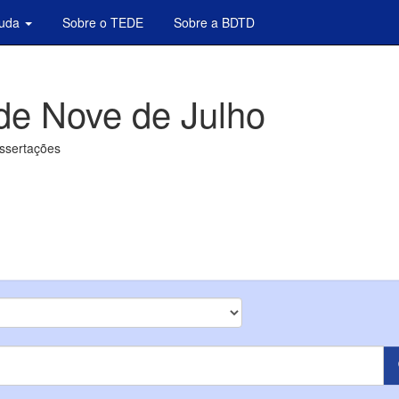
juda
Sobre o TEDE
Sobre a BDTD
de Nove de Julho
issertações