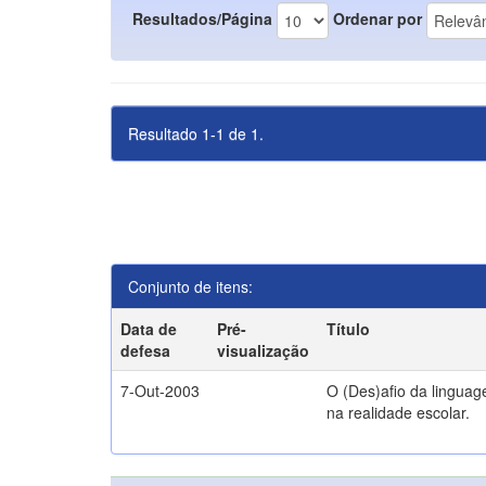
Resultados/Página
Ordenar por
Resultado 1-1 de 1.
Conjunto de itens:
Data de
Pré-
Título
defesa
visualização
7-Out-2003
O (Des)afio da lingua
na realidade escolar.