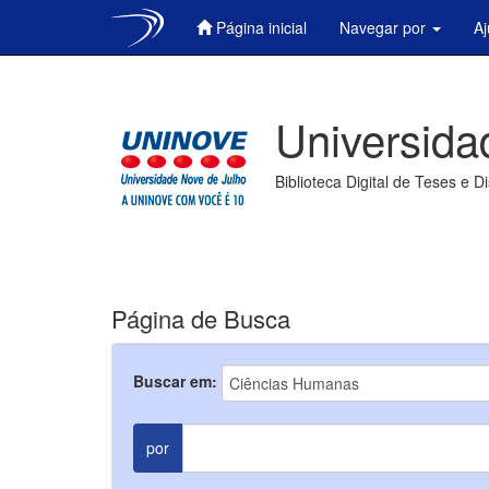
Página inicial
Navegar por
A
Skip
navigation
Universida
Biblioteca Digital de Teses e D
Página de Busca
Buscar em:
por