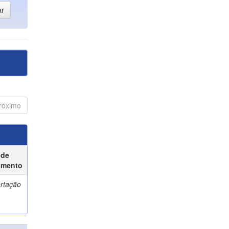
róximo
 de
umento
ertação