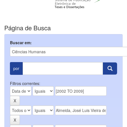
Página de Busca
Buscar em:
por
Filtros correntes: