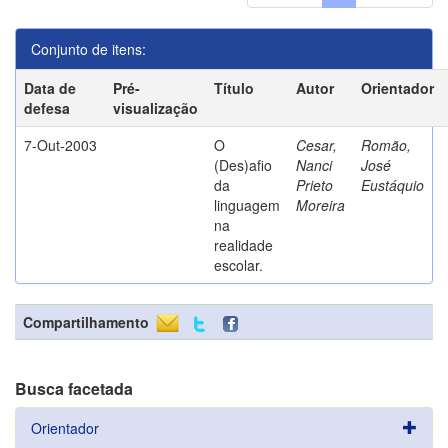
Conjunto de itens:
Data de
Pré-
Título
Autor
Orientador
defesa
visualização
7-Out-2003
O
Cesar,
Romão,
(Des)afio
Nanci
José
da
Prieto
Eustáquio
linguagem
Moreira
na
realidade
escolar.
Compartilhamento
Busca facetada
Orientador