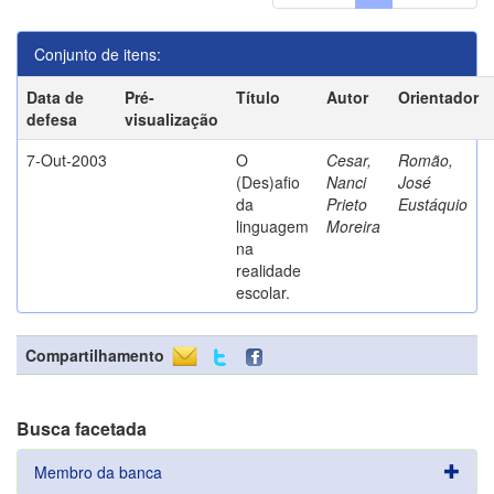
Conjunto de itens:
Data de
Pré-
Título
Autor
Orientador
defesa
visualização
7-Out-2003
O
Cesar,
Romão,
(Des)afio
Nanci
José
da
Prieto
Eustáquio
linguagem
Moreira
na
realidade
escolar.
Compartilhamento
Busca facetada
Membro da banca