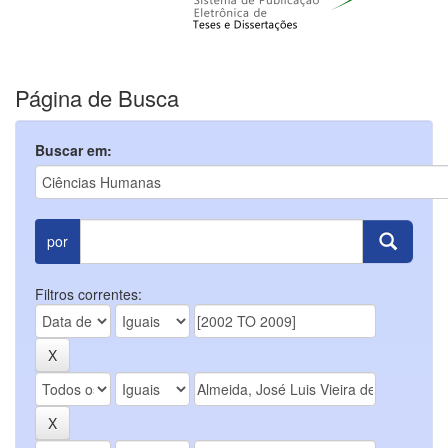
Página de Busca
Buscar em:
por
Filtros correntes: