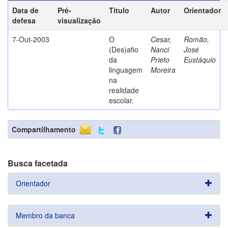
Data de
Pré-
Título
Autor
Orientador
defesa
visualização
7-Out-2003
O
Cesar,
Romão,
(Des)afio
Nanci
José
da
Prieto
Eustáquio
linguagem
Moreira
na
realidade
escolar.
Compartilhamento
Busca facetada
Orientador
Membro da banca