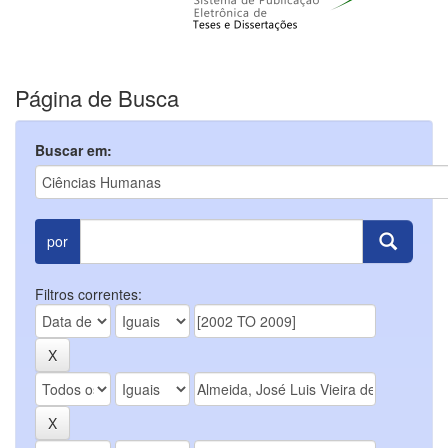
Página de Busca
Buscar em:
por
Filtros correntes: