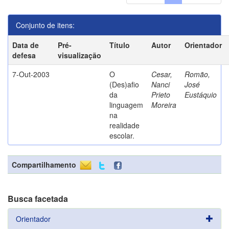
Conjunto de itens:
Data de
Pré-
Título
Autor
Orientador
defesa
visualização
7-Out-2003
O
Cesar,
Romão,
(Des)afio
Nanci
José
da
Prieto
Eustáquio
linguagem
Moreira
na
realidade
escolar.
Compartilhamento
Busca facetada
Orientador