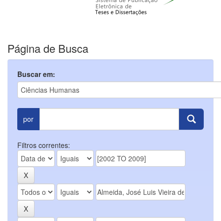
Página de Busca
Buscar em:
por
Filtros correntes: