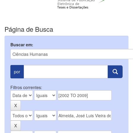
Página de Busca
Buscar em:
por
Filtros correntes: