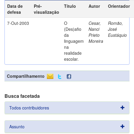
Data de
Pré-
Título
Autor
Orientador
defesa
visualização
7-Out-2003
O
Cesar,
Romão,
(Des)afio
Nanci
José
da
Prieto
Eustáquio
linguagem
Moreira
na
realidade
escolar.
Compartilhamento
Busca facetada
Todos contribuidores
Assunto