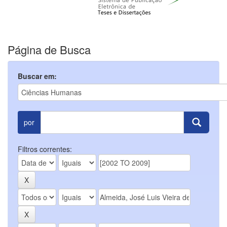
Página de Busca
Buscar em:
por
Filtros correntes: