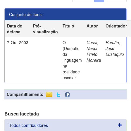
Conjunto de itens:
Data de
Pré-
Título
Autor
Orientador
defesa
visualização
7-Out-2003
O
Cesar,
Romão,
(Des)afio
Nanci
José
da
Prieto
Eustáquio
linguagem
Moreira
na
realidade
escolar.
Compartilhamento
Busca facetada
Todos contribuidores