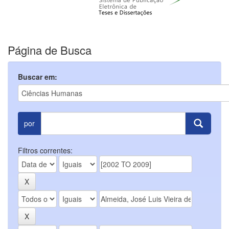
Página de Busca
Buscar em:
por
Filtros correntes: