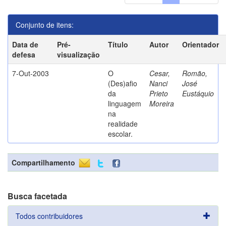
Conjunto de itens:
Data de
Pré-
Título
Autor
Orientador
defesa
visualização
7-Out-2003
O
Cesar,
Romão,
(Des)afio
Nanci
José
da
Prieto
Eustáquio
linguagem
Moreira
na
realidade
escolar.
Compartilhamento
Busca facetada
Todos contribuidores