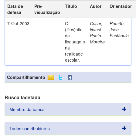
Data de
Pré-
Título
Autor
Orientador
defesa
visualização
7-Out-2003
O
Cesar,
Romão,
(Des)afio
Nanci
José
da
Prieto
Eustáquio
linguagem
Moreira
na
realidade
escolar.
Compartilhamento
Busca facetada
Membro da banca
Todos contribuidores