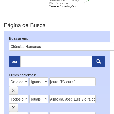
Página de Busca
Buscar em:
por
Filtros correntes: