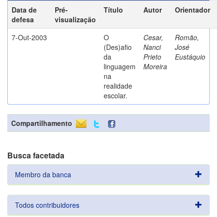
Data de
Pré-
Título
Autor
Orientador
defesa
visualização
7-Out-2003
O
Cesar,
Romão,
(Des)afio
Nanci
José
da
Prieto
Eustáquio
linguagem
Moreira
na
realidade
escolar.
Compartilhamento
Busca facetada
Membro da banca
Todos contribuidores