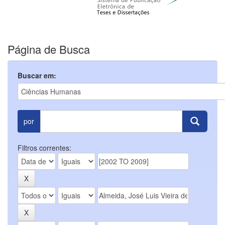
Página de Busca
Buscar em:
por
Filtros correntes: