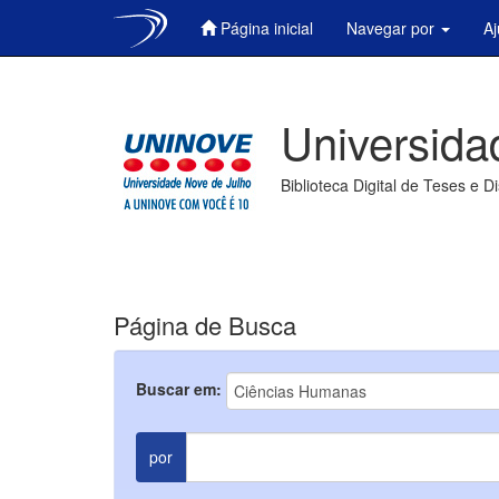
Página inicial
Navegar por
A
Skip
navigation
Universida
Biblioteca Digital de Teses e D
Página de Busca
Buscar em:
por