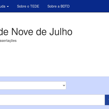
juda
Sobre o TEDE
Sobre a BDTD
de Nove de Julho
issertações