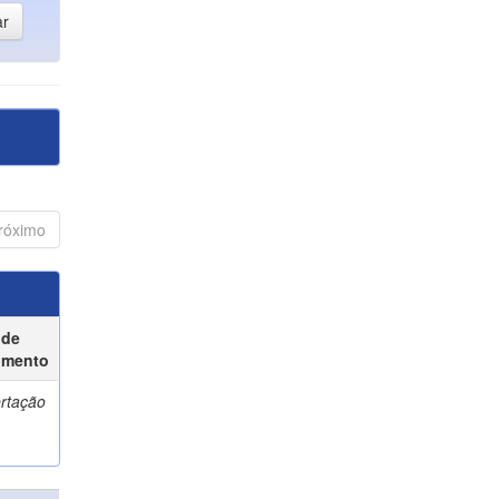
róximo
 de
umento
ertação