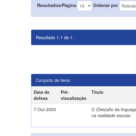
Resultados/Página
Ordenar por
Resultado 1-1 de 1.
Conjunto de itens:
Data de
Pré-
Título
defesa
visualização
7-Out-2003
O (Des)afio da lingua
na realidade escolar.