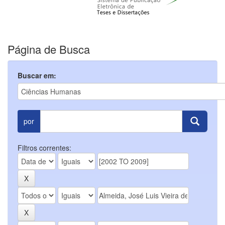
Página de Busca
Buscar em:
por
Filtros correntes: