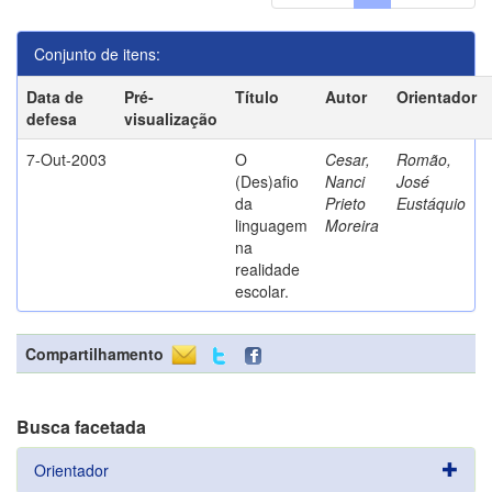
Conjunto de itens:
Data de
Pré-
Título
Autor
Orientador
defesa
visualização
7-Out-2003
O
Cesar,
Romão,
(Des)afio
Nanci
José
da
Prieto
Eustáquio
linguagem
Moreira
na
realidade
escolar.
Compartilhamento
Busca facetada
Orientador