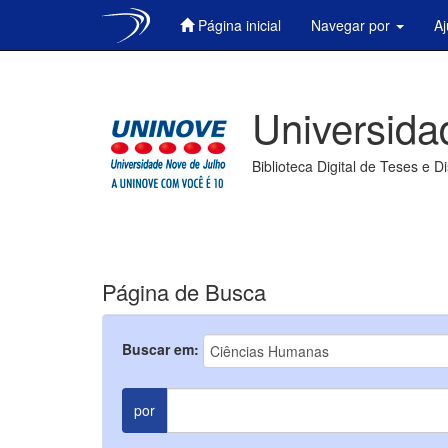
Página inicial
Navegar por
A
Skip
navigation
Universida
Biblioteca Digital de Teses e D
Página de Busca
Buscar em:
por