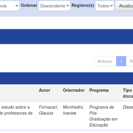
Ordenar
Registro(s)
Anterior
1
P
Autor
Orientador
Programa
Tipo
doc
 estudo sobre a
Fornazari,
Monfredini,
Programa de
Diss
de professoras de
Glaucia
Ivanise
Pós-
Graduação em
Educação