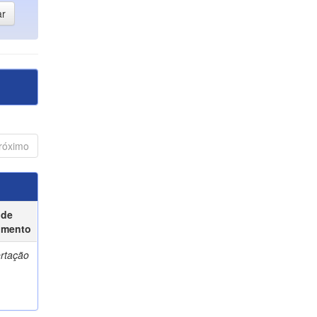
róximo
 de
umento
ertação