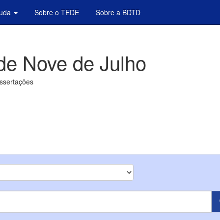
juda
Sobre o TEDE
Sobre a BDTD
de Nove de Julho
issertações