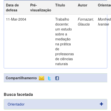
Data de
Pré-
Título
Autor
Orienta
defesa
visualização
11-Mar-2004
Trabalho
Fornazari,
Monfredi
docente:
Glaucia
Ivanise
um estudo
sobre a
mediação
na prática
de
professoras
de ciências
naturais
Compartilhamento
Busca facetada
Orientador