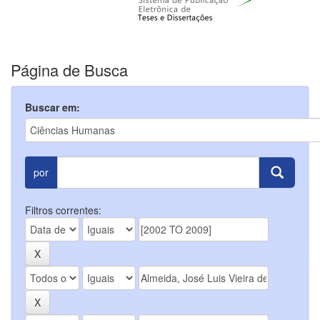
Página de Busca
Buscar em:
por
Filtros correntes: