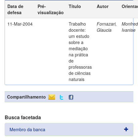
Data de
Pré-
Título
Autor
Orienta
defesa
visualização
11-Mar-2004
Trabalho
Fornazari,
Monfredi
docente:
Glaucia
Ivanise
um estudo
sobre a
mediação
na prática
de
professoras
de ciências
naturais
Compartilhamento
Busca facetada
Membro da banca