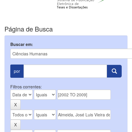
Página de Busca
Buscar em:
por
Filtros correntes: