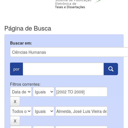
Página de Busca
Buscar em:
por
Filtros correntes: