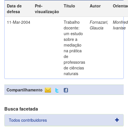
Data de
Pré-
Título
Autor
Orienta
defesa
visualização
11-Mar-2004
Trabalho
Fornazari,
Monfredi
docente:
Glaucia
Ivanise
um estudo
sobre a
mediação
na prática
de
professoras
de ciências
naturais
Compartilhamento
Busca facetada
Todos contribuidores